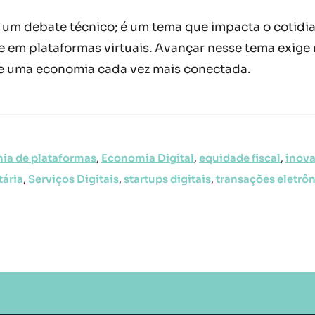
e um debate técnico; é um tema que impacta o cotidi
m plataformas virtuais. Avançar nesse tema exige n
e uma economia cada vez mais conectada.
ia de plataformas
,
Economia Digital
,
equidade fiscal
,
inova
tária
,
Serviços Digitais
,
startups digitais
,
transações eletrô