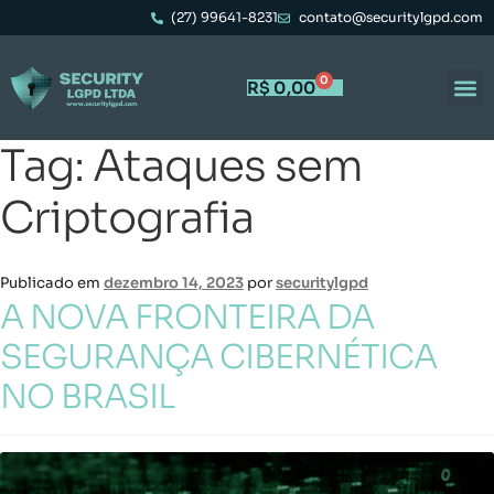
(27) 99641-8231
contato@securitylgpd.com
0
R$
0,00
Tag:
Ataques sem
Criptografia
Publicado em
dezembro 14, 2023
por
securitylgpd
A NOVA FRONTEIRA DA
SEGURANÇA CIBERNÉTICA
NO BRASIL