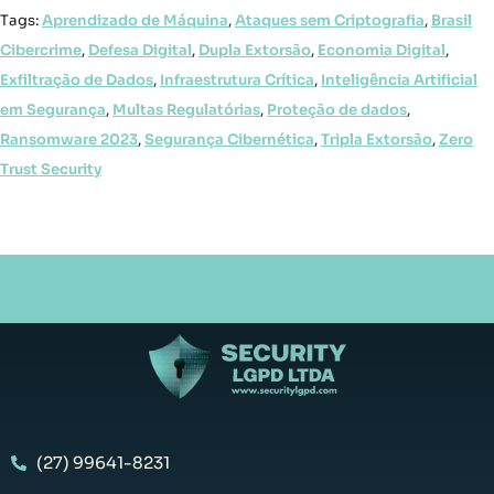
Tags:
Aprendizado de Máquina
,
Ataques sem Criptografia
,
Brasil
Cibercrime
,
Defesa Digital
,
Dupla Extorsão
,
Economia Digital
,
Exfiltração de Dados
,
Infraestrutura Crítica
,
Inteligência Artificial
em Segurança
,
Multas Regulatórias
,
Proteção de dados
,
Ransomware 2023
,
Segurança Cibernética
,
Tripla Extorsão
,
Zero
Trust Security
(27) 99641-8231