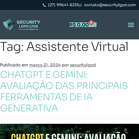
(27) 99641-8231
contato@securitylgpd.com
0
R$
0,00
Tag:
Assistente Virtual
Publicado em
março 21, 2024
por
securitylgpd
CHATGPT E GEMINI:
AVALIAÇÃO DAS PRINCIPAIS
FERRAMENTAS DE IA
GENERATIVA