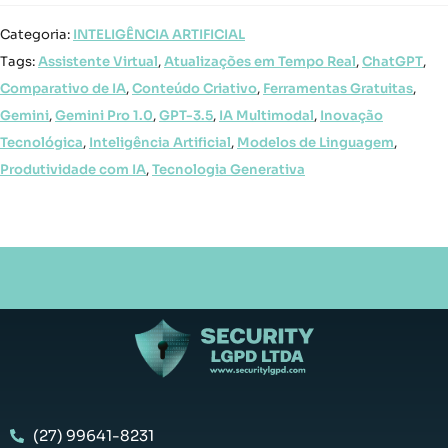
Categoria:
INTELIGÊNCIA ARTIFICIAL
Tags:
Assistente Virtual
,
Atualizações em Tempo Real
,
ChatGPT
,
Comparativo de IA
,
Conteúdo Criativo
,
Ferramentas Gratuitas
,
Gemini
,
Gemini Pro 1.0
,
GPT-3.5
,
IA Multimodal
,
Inovação
Tecnológica
,
Inteligência Artificial
,
Modelos de Linguagem
,
Produtividade com IA
,
Tecnologia Generativa
(27) 99641-8231