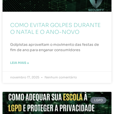
COMO EVITAR GOLPES DURANTE
O NATAL E O ANO-NOVO
Golpistas aproveitam o movimento das festas de
fim de ano para enganar consumidores
LEIA MAIS »
novembro 17, 2025
Nenhum comentário
LGPD