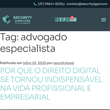
(27) 99641-8231
contato@securitylgpd.com
0
R$
0,00
Tag:
advogado
especialista
Publicado em
julho 23, 2025
por
securitylgpd
POR QUE O DIREITO DIGITAL
SE TORNOU INDISPENSÁVEL
NA VIDA PROFISSIONAL E
EMPRESARIAL