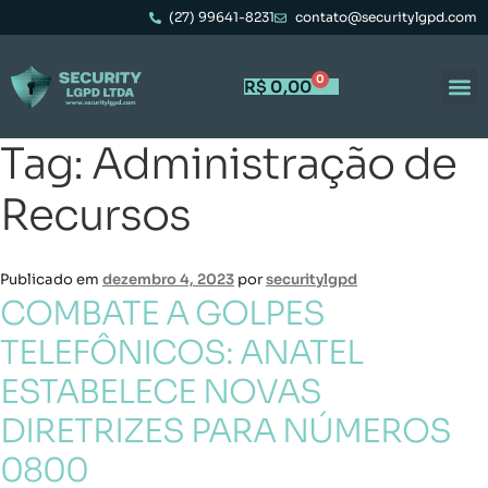
(27) 99641-8231
contato@securitylgpd.com
0
R$
0,00
Tag:
Administração de
Recursos
Publicado em
dezembro 4, 2023
por
securitylgpd
COMBATE A GOLPES
TELEFÔNICOS: ANATEL
ESTABELECE NOVAS
DIRETRIZES PARA NÚMEROS
0800