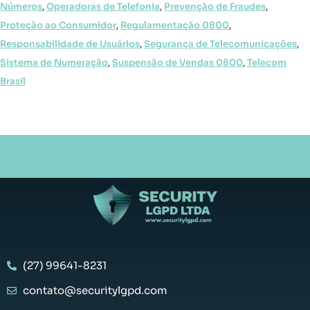
Números
,
Operadoras de Telefonia
,
Prevenção de Fraudes
,
Proteção ao Consumidor
,
Regulamentação 0800
,
Responsabilidade de Usuários
,
Segurança de Telecomunicações
,
Sistema de Numeração
,
Suspensão de Vendas 0800
,
Telecom
Brasil
(27) 99641-8231
contato@securitylgpd.com