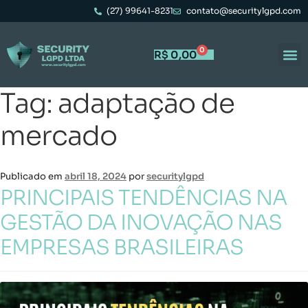
(27) 99641-8231
contato@securitylgpd.com
0
R$
0,00
Tag:
adaptação de
Portal 
Trabal
mercado
Publicado em
abril 18, 2024
por
securitylgpd
PRINCIPAIS TENDÊNCIAS NA
GESTÃO DA INOVAÇÃO NAS
EMPRESAS BRASILEIRAS