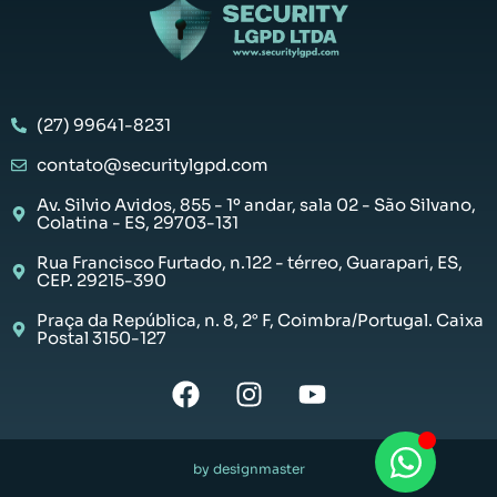
(27) 99641-8231
contato@securitylgpd.com
Av. Silvio Avidos, 855 - 1º andar, sala 02 - São Silvano,
Colatina - ES, 29703-131
Rua Francisco Furtado, n.122 - térreo, Guarapari, ES,
CEP. 29215-390
Praça da República, n. 8, 2° F, Coimbra/Portugal. Caixa
Postal 3150-127
by designmaster