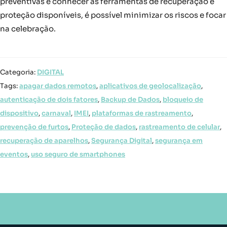
preventivas e conhecer as ferramentas de recuperação e
proteção disponíveis, é possível minimizar os riscos e focar
na celebração.
Categoria:
DIGITAL
Tags:
apagar dados remotos
,
aplicativos de geolocalização
,
autenticação de dois fatores
,
Backup de Dados
,
bloqueio de
dispositivo
,
carnaval
,
IMEI
,
plataformas de rastreamento
,
prevenção de furtos
,
Proteção de dados
,
rastreamento de celular
,
recuperação de aparelhos
,
Segurança Digital
,
segurança em
eventos
,
uso seguro de smartphones