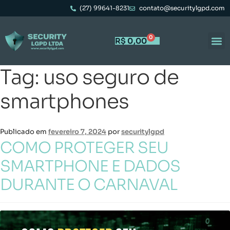
(27) 99641-8231
contato@securitylgpd.com
0
R$
0,00
Tag:
uso seguro de
smartphones
Publicado em
fevereiro 7, 2024
por
securitylgpd
COMO PROTEGER SEU
SMARTPHONE E DADOS
DURANTE O CARNAVAL