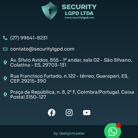
(27) 99641-8231
contato@securitylgpd.com
Av. Silvio Avidos, 855 - 1º andar, sala 02 - São Silvano,
Colatina - ES, 29703-131
Rua Francisco Furtado, n.122 - térreo, Guarapari, ES,
CEP. 29215-390
Praça da República, n. 8, 2° F, Coimbra/Portugal. Caixa
Postal 3150-127
by designmaster