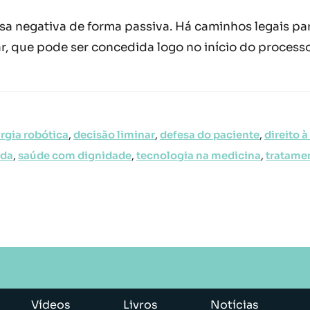
sa negativa de forma passiva. Há caminhos legais para
r, que pode ser concedida logo no início do processo
urgia robótica
,
decisão liminar
,
defesa do paciente
,
direito 
ida
,
saúde com dignidade
,
tecnologia na medicina
,
tratame
Vídeos
Livros
Notícias