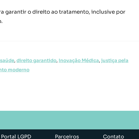
 garantir o direito ao tratamento, inclusive por
.
à saúde
,
direito garantido
,
Inovação Médica
,
justiça pela
nto moderno
Portal LGPD
Parceiros
Contato