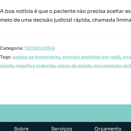
A boa notícia é que o paciente não precisa aceitar es
meio de uma decisão judicial rápida, chamada limina
Categoria:
TECNOLOGIA
Tags:
acesso ao tratamento
,
cirurgia assistida por robô
,
cir
saúde
,
negativa indevida
,
plano de saúde
,
recuperação ráp
Sobre
Serviços
Orçamento