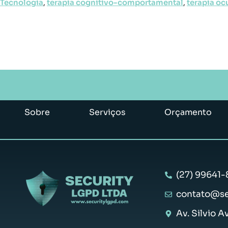
Tecnologia
,
terapia cognitivo-comportamental
,
terapia oc
Sobre
Serviços
Orçamento
(27) 99641-
contato@se
Av. Silvio A