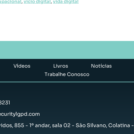
upacional
,
vício digital
,
vida digital
Vídeos
Livros
Notícias
Trabalhe Conosco
8231
curitylgpd.com
vidos, 855 - 1º andar, sala 02 - São Silvano, Colatina 