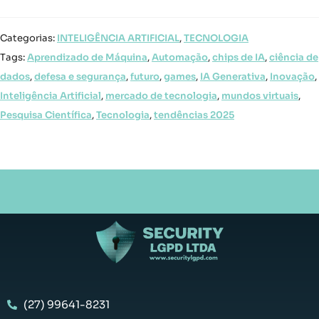
Categorias:
INTELIGÊNCIA ARTIFICIAL
,
TECNOLOGIA
Tags:
Aprendizado de Máquina
,
Automação
,
chips de IA
,
ciência de
dados
,
defesa e segurança
,
futuro
,
games
,
IA Generativa
,
Inovação
,
Inteligência Artificial
,
mercado de tecnologia
,
mundos virtuais
,
Pesquisa Científica
,
Tecnologia
,
tendências 2025
(27) 99641-8231