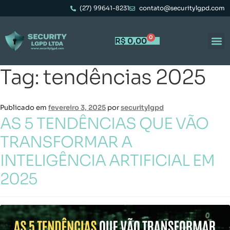
(27) 99641-8231
contato@securitylgpd.com
0
R$
0,00
Tag:
tendências 2025
Publicado em
fevereiro 3, 2025
por
securitylgpd
AS 5 TENDÊNCIAS QUE VÃO
TRANSFORMAR A
INTELIGÊNCIA ARTIFICIAL EM
2025