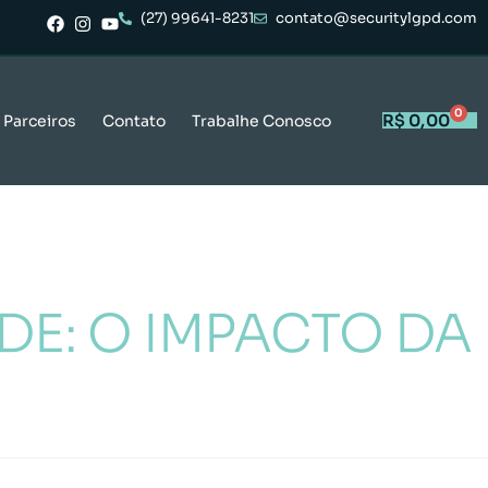
(27) 99641-8231
contato@securitylgpd.com
0
R$
0,00
Parceiros
Contato
Trabalhe Conosco
DE: O IMPACTO DA