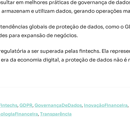
ltar em melhores práticas de governança de dados. 
 armazenam e utilizam dados, gerando operações mais
tendências globais de proteção de dados, como o GDP
des para expansão de negócios.
gulatória a ser superada pelas fintechs. Ela repres
Na era da economia digital, a proteção de dados não 
Fintechs
,
GDPR
,
GovernançaDeDados
,
InovaçãoFinanceira
,
ologiaFinanceira
,
Transparência