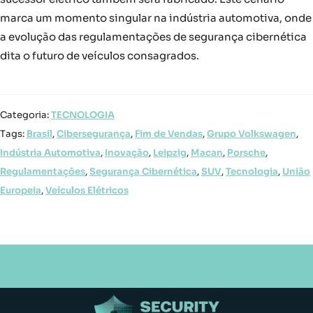
marca um momento singular na indústria automotiva, onde
a evolução das regulamentações de segurança cibernética
dita o futuro de veículos consagrados.
Categoria:
TECNOLOGIA
Tags:
Brasil
,
Cibersegurança
,
Fim de Vendas
,
Grupo Volkswagen
,
Indústria Automotiva
,
Inovação
,
Leipzig
,
Macan
,
Porsche
,
Regulamentações
,
Segurança Cibernética
,
SUV
,
Tecnologia
,
União
Europeia
,
Veículos Elétricos