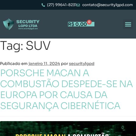
(27) 99641-8231
contato@securitylgpd.com
0
R$
0,00
Tag:
SUV
Publicado em
janeiro 11, 2024
por
securitylgpd
PORSCHE MACAN A
COMBUSTÃO DESPEDE-SE NA
EUROPA POR CAUSA DA
SEGURANÇA CIBERNÉTICA