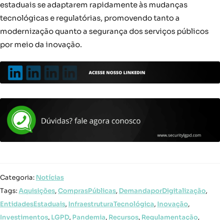
estaduais se adaptarem rapidamente às mudanças
tecnológicas e regulatórias, promovendo tanto a
modernização quanto a segurança dos serviços públicos
por meio da inovação.
Categoria:
Notícias
Tags:
Aquisições
,
ComprasPúblicas
,
DemandaporDigitalização
,
EntidadesEstaduais
,
InfraestruturaTecnológica
,
Inovação
,
Investimentos
,
LGPD
,
Pandemia
,
Recursos
,
Regulamentação
,