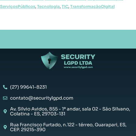
ServiçosPúblicos
,
Tecnologia
,
TIC
,
TransformaçãoDigital
(27) 99641-8231
contato@securitylgpd.com
Av. Silvio Avidos, 855 - 1º andar, sala 02 - São Silvano,
Colatina - ES, 29703-131
Rua Francisco Furtado, n.122 - térreo, Guarapari, ES,
CEP. 29215-390