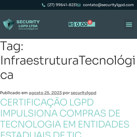
(27) 99641-8231
contato@securitylgpd.com
0
R$
0,00
Tag:
InfraestruturaTecnológi
ca
Publicado em
agosto 25, 2023
por
securitylgpd
CERTIFICAÇÃO LGPD
IMPULSIONA COMPRAS DE
TECNOLOGIA EM ENTIDADES
ESTADUAIS DE TIC