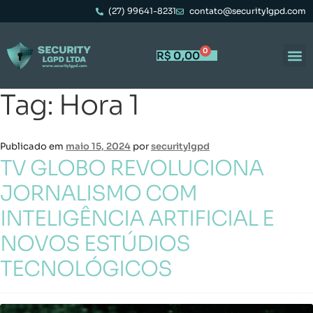
(27) 99641-8231
contato@securitylgpd.com
0
R$
0,00
Tag:
Hora 1
Publicado em
maio 15, 2024
por
securitylgpd
TV GLOBO REVOLUCIONA
JORNALISMO COM
INTELIGÊNCIA ARTIFICIAL E
NOVOS ESTÚDIOS
TECNOLÓGICOS