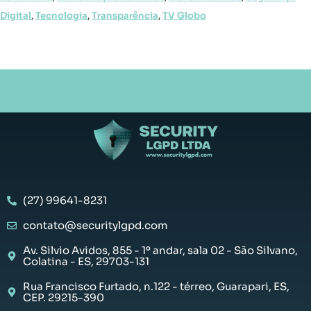
Digital
,
Tecnologia
,
Transparência
,
TV Globo
(27) 99641-8231
contato@securitylgpd.com
Av. Silvio Avidos, 855 - 1º andar, sala 02 - São Silvano,
Colatina - ES, 29703-131
Rua Francisco Furtado, n.122 - térreo, Guarapari, ES,
CEP. 29215-390