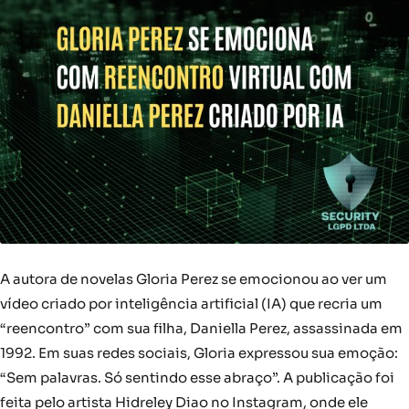
A autora de novelas Gloria Perez se emocionou ao ver um
vídeo criado por inteligência artificial (IA) que recria um
“reencontro” com sua filha, Daniella Perez, assassinada em
1992. Em suas redes sociais, Gloria expressou sua emoção:
“Sem palavras. Só sentindo esse abraço”. A publicação foi
feita pelo artista Hidreley Diao no Instagram, onde ele