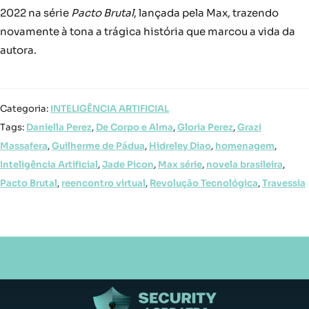
2022 na série
Pacto Brutal
, lançada pela Max, trazendo
novamente à tona a trágica história que marcou a vida da
autora.
Categoria:
INTELIGÊNCIA ARTIFICIAL
Tags:
Daniella Perez
,
De Corpo e Alma
,
Gloria Perez
,
Grazi
Massafera
,
Guilherme de Pádua
,
Hidreley Diao
,
homenagem
,
Inteligência Artificial
,
Jade Picon
,
Max série
,
novela brasileira
,
Pacto Brutal
,
reencontro virtual
,
Revolução Tecnológica
,
Travessia