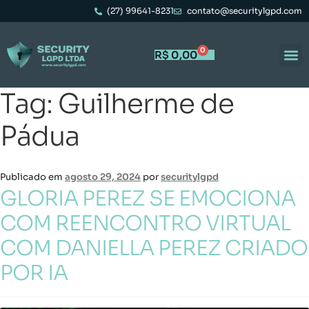
(27) 99641-8231
contato@securitylgpd.com
0
R$
0,00
Tag:
Guilherme de
Portal 
Trabal
Pádua
Publicado em
agosto 29, 2024
por
securitylgpd
GLORIA PEREZ SE EMOCIONA
COM REENCONTRO VIRTUAL
COM DANIELLA PEREZ CRIADO
POR IA