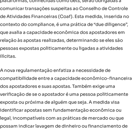
plataformas, conhecidas como bets, serão obrigadas a
comunicar transações suspeitas ao Conselho de Controle
de Atividades Financeiras (Coaf). Esta medida, inserida no
contexto do compliance, é uma prática de “due diligence”,
que avalia a capacidade econômica dos apostadores em
relação às apostas realizadas, determinando se eles são
pessoas expostas politicamente ou ligadas a atividades
ilícitas.
A nova regulamentação enfatiza a necessidade de
compatibilidade entre a capacidade econômico-financeira
dos apostadores e suas apostas. Também exige uma
verificação de se o apostador é uma pessoa politicamente
exposta ou próxima de alguém que seja. A medida visa
identificar apostas sem fundamentação econômica ou
legal, incompatíveis com as práticas de mercado ou que
possam indicar lavagem de dinheiro ou financiamento de