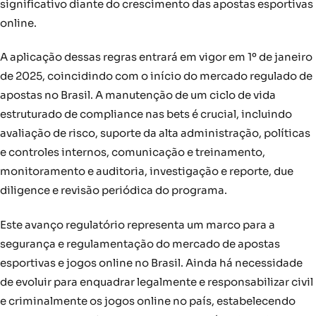
significativo diante do crescimento das apostas esportivas
online.
A aplicação dessas regras entrará em vigor em 1º de janeiro
de 2025, coincidindo com o início do mercado regulado de
apostas no Brasil. A manutenção de um ciclo de vida
estruturado de compliance nas bets é crucial, incluindo
avaliação de risco, suporte da alta administração, políticas
e controles internos, comunicação e treinamento,
monitoramento e auditoria, investigação e reporte, due
diligence e revisão periódica do programa.
Este avanço regulatório representa um marco para a
segurança e regulamentação do mercado de apostas
esportivas e jogos online no Brasil. Ainda há necessidade
de evoluir para enquadrar legalmente e responsabilizar civil
e criminalmente os jogos online no país, estabelecendo