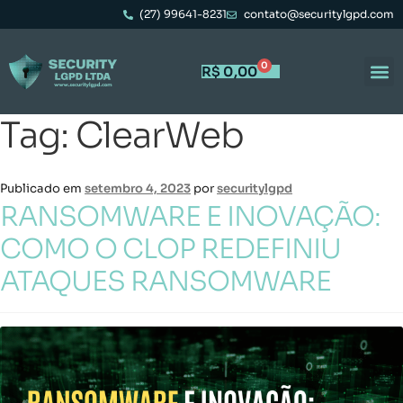
(27) 99641-8231
contato@securitylgpd.com
0
R$
0,00
Tag:
ClearWeb
Publicado em
setembro 4, 2023
por
securitylgpd
RANSOMWARE E INOVAÇÃO:
COMO O CLOP REDEFINIU
ATAQUES RANSOMWARE