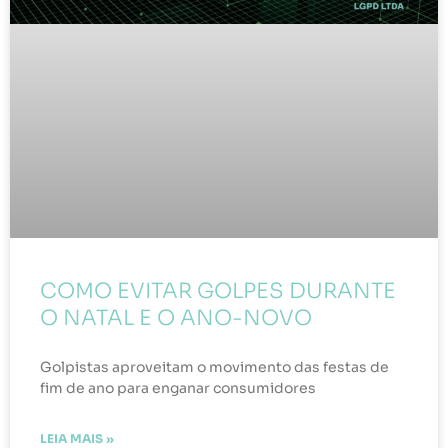
COMO EVITAR GOLPES DURANTE
O NATAL E O ANO-NOVO
Golpistas aproveitam o movimento das festas de
fim de ano para enganar consumidores
LEIA MAIS »