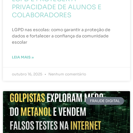
PRIVACIDADE DE ALUNOS E
COLABORADORES
LGPD nas escolas: como garantir a proteção de
dados e fortalecer a confiança da comunidade
escolar
LEIA MAIS »
outubro 16, 2025
Nenhum comentário
FRAUDE DIGITAL