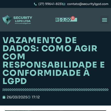
(27) 99641-8231
contato@securitylgpd.com
0
R$
0,00
VAZAMENTO DE
DADOS: COMO AGIR
COM
RESPONSABILIDADE E
CONFORMIDADE À
LGPD
26/03/2025
17:12