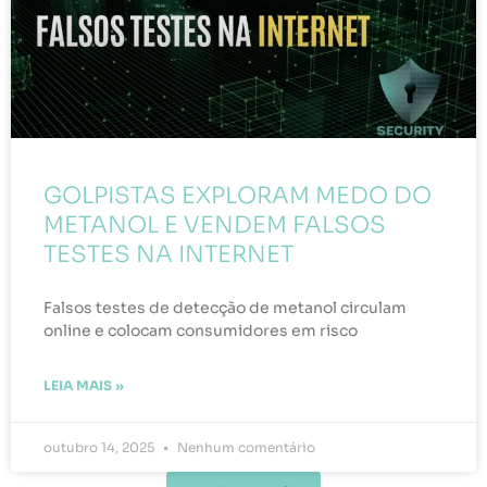
GOLPISTAS EXPLORAM MEDO DO
METANOL E VENDEM FALSOS
TESTES NA INTERNET
Falsos testes de detecção de metanol circulam
online e colocam consumidores em risco
LEIA MAIS »
outubro 14, 2025
Nenhum comentário