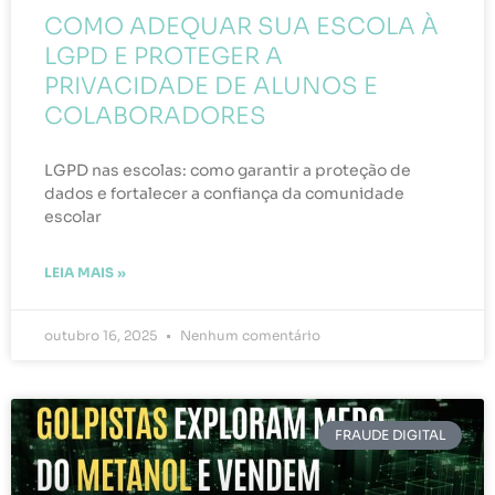
COMO ADEQUAR SUA ESCOLA À
LGPD E PROTEGER A
PRIVACIDADE DE ALUNOS E
COLABORADORES
LGPD nas escolas: como garantir a proteção de
dados e fortalecer a confiança da comunidade
escolar
LEIA MAIS »
outubro 16, 2025
Nenhum comentário
FRAUDE DIGITAL