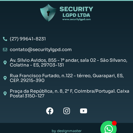
(27) 99641-8231
contato@securitylgpd.com
Av. Silvio Avidos, 855 - 1º andar, sala 02 - São Silvano,
Colatina - ES, 29703-131
Rua Francisco Furtado, n.122 - térreo, Guarapari, ES,
CEP. 29215-390
Praça da República, n. 8, 2° F, Coimbra/Portugal. Caixa
Postal 3150-127
by designmaster