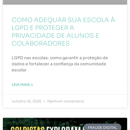
COMO ADEQUAR SUA ESCOLA À
LGPD E PROTEGER A
PRIVACIDADE DE ALUNOS E
COLABORADORES
LGPD nas escolas: como garantir a proteção de
dados e fortalecer a confiança da comunidade
escolar
LEIA MAIS »
outubro 16, 2025
Nenhum comentário
FRAUDE DIGITAL