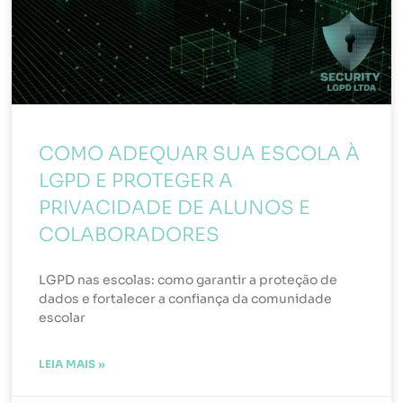
COMO ADEQUAR SUA ESCOLA À
LGPD E PROTEGER A
PRIVACIDADE DE ALUNOS E
COLABORADORES
LGPD nas escolas: como garantir a proteção de
dados e fortalecer a confiança da comunidade
escolar
LEIA MAIS »