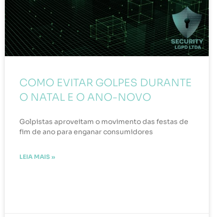
COMO EVITAR GOLPES DURANTE
O NATAL E O ANO-NOVO
Golpistas aproveitam o movimento das festas de
fim de ano para enganar consumidores
LEIA MAIS »