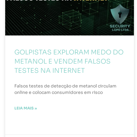
GOLPISTAS EXPLORAM MEDO DO
METANOL E VENDEM FALSOS
TESTES NA INTERNET
Falsos testes de detecção de metanol circulam
online e colocam consumidores em risco
LEIA MAIS »