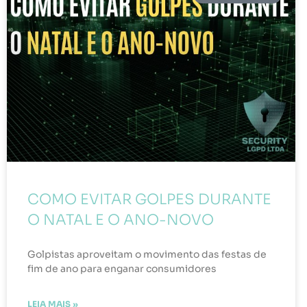
COMO EVITAR GOLPES DURANTE
O NATAL E O ANO-NOVO
Golpistas aproveitam o movimento das festas de
fim de ano para enganar consumidores
LEIA MAIS »