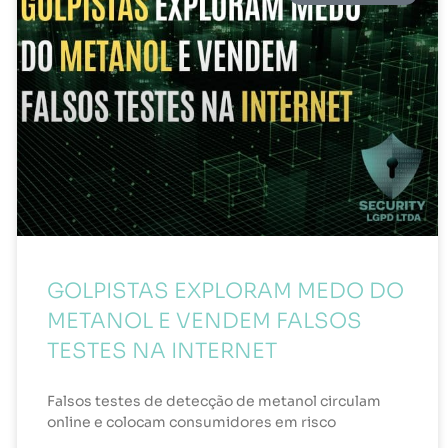
GOLPISTAS EXPLORAM MEDO DO
METANOL E VENDEM FALSOS
TESTES NA INTERNET
Falsos testes de detecção de metanol circulam
online e colocam consumidores em risco