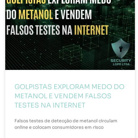
GOLPISTAS EXPLORAM MEDO DO
METANOL E VENDEM FALSOS
TESTES NA INTERNET
Falsos testes de detecção de metanol circulam
online e colocam consumidores em risco