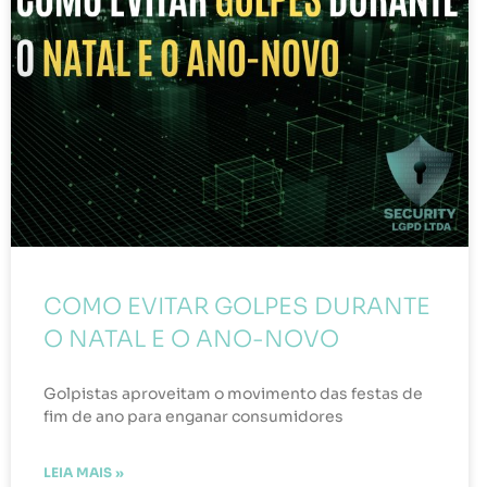
COMO EVITAR GOLPES DURANTE
O NATAL E O ANO-NOVO
Golpistas aproveitam o movimento das festas de
fim de ano para enganar consumidores
LEIA MAIS »