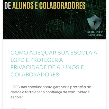
COMO ADEQUAR SUA ESCOLA À
LGPD E PROTEGER A
PRIVACIDADE DE ALUNOS E
COLABORADORES
LGPD nas escolas: como garantir a proteção de
dados e fortalecer a confiança da comunidade
escolar