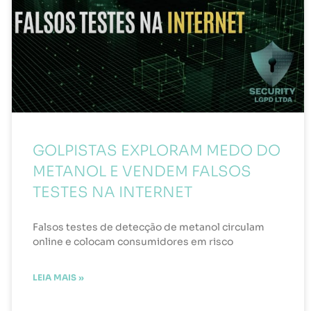
GOLPISTAS EXPLORAM MEDO DO
METANOL E VENDEM FALSOS
TESTES NA INTERNET
Falsos testes de detecção de metanol circulam
online e colocam consumidores em risco
LEIA MAIS »