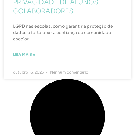
PRIVACIDADE DE ALUNOS E
COLABORADORES
LGPD nas escolas: como garantir a proteção de
dados e fortalecer a confiança da comunidade
escolar
LEIA MAIS »
outubro 16, 2025
Nenhum comentário