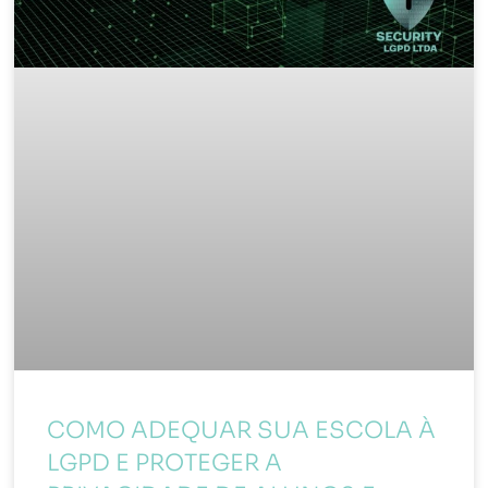
COMO ADEQUAR SUA ESCOLA À
LGPD E PROTEGER A