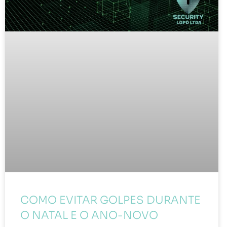
COMO EVITAR GOLPES DURANTE
O NATAL E O ANO-NOVO