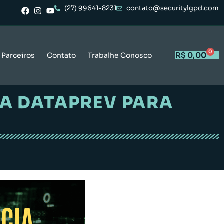
(27) 99641-8231
contato@securitylgpd.com
0
R$
0,00
Parceiros
Contato
Trabalhe Conosco
DA DATAPREV PARA