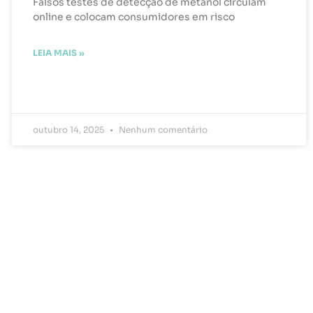
Falsos testes de detecção de metanol circulam
online e colocam consumidores em risco
LEIA MAIS »
outubro 14, 2025
Nenhum comentário