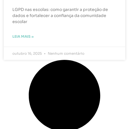
LGPD nas escolas: como garantir a proteção de
dados e fortalecer a confiança da comunidade
escolar
LEIA MAIS »
outubro 16, 2025
Nenhum comentário