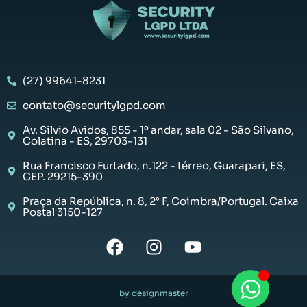
(27) 99641-8231
contato@securitylgpd.com
Av. Silvio Avidos, 855 - 1º andar, sala 02 - São Silvano,
Colatina - ES, 29703-131
Rua Francisco Furtado, n.122 - térreo, Guarapari, ES,
CEP. 29215-390
Praça da República, n. 8, 2° F, Coimbra/Portugal. Caixa
Postal 3150-127
by designmaster