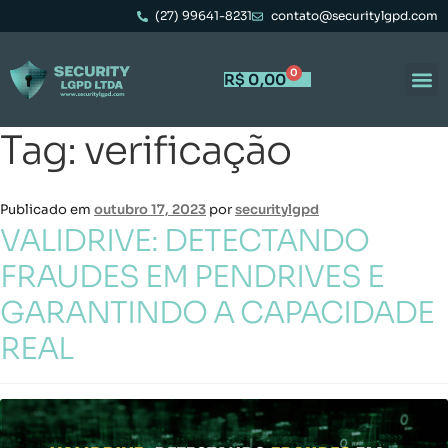
(27) 99641-8231
contato@securitylgpd.com
0
R$
0,00
Tag:
verificação
Publicado em
outubro 17, 2023
por
securitylgpd
VALIDRIVE: DETECTANDO
FRAUDES EM PENDRIVES E
GARANTINDO A CAPACIDADE
REAL