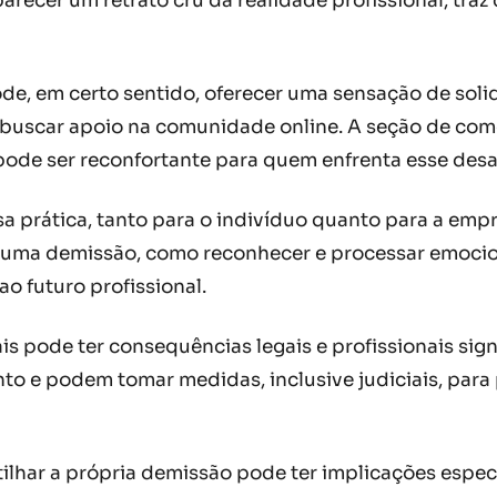
cer um retrato cru da realidade profissional, traz 
ode, em certo sentido, oferecer uma sensação de soli
buscar apoio na comunidade online. A seção de come
pode ser reconfortante para quem enfrenta esse desa
sa prática, tanto para o indivíduo quanto para a emp
m uma demissão, como reconhecer e processar emocio
ao futuro profissional.
is pode ter consequências legais e profissionais sig
nto e podem tomar medidas, inclusive judiciais, pa
artilhar a própria demissão pode ter implicações espe