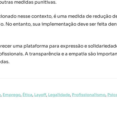
outras medidas punitivas.
ncionado nesse contexto, é uma medida de redução d
. No entanto, sua implementação deve ser feita dent
ecer uma plataforma para expressão e solidariedade
ofissionais. A transparência e a empatia são importa
idas.
e
,
Emprego
,
Ética
,
Layoff
,
Legalidade
,
Profissionalismo
,
Psic