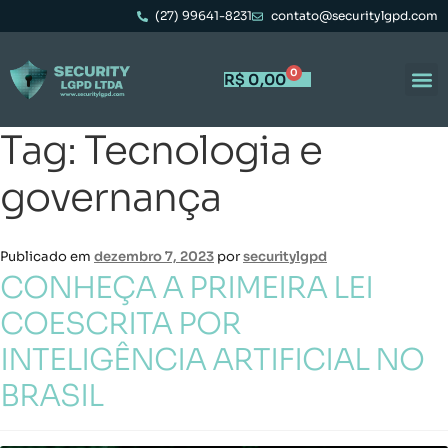
(27) 99641-8231
contato@securitylgpd.com
0
R$
0,00
Tag:
Tecnologia e
governança
Publicado em
dezembro 7, 2023
por
securitylgpd
CONHEÇA A PRIMEIRA LEI
COESCRITA POR
INTELIGÊNCIA ARTIFICIAL NO
BRASIL