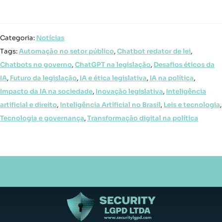
Categoria:
Notícias
Tags:
Automação no setor público
,
Chatbot redator de lei
,
Chatbots no governo
,
ChatGPT na legislação
,
Desafios éticos da
IA
,
Futuro da legislação
,
IA e ética legislativa
,
IA na política
,
Impacto da IA na sociedade
,
Inovação legislativa
,
Inteligência
artificial e direito
,
Inteligência Artificial no Brasil
,
Leis e tecnologia
,
Tecnologia e governança
,
Transformação digital na política