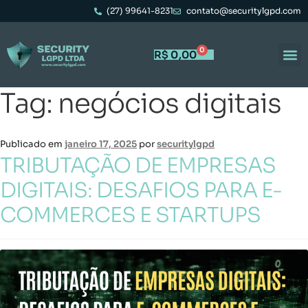
(27) 99641-8231
contato@securitylgpd.com
0
R$
0,00
Tag:
negócios digitais
Publicado em
janeiro 17, 2025
por
securitylgpd
TRIBUTAÇÃO DE EMPRESAS
DIGITAIS: DESAFIOS PARA E-
COMMERCES E STARTUPS