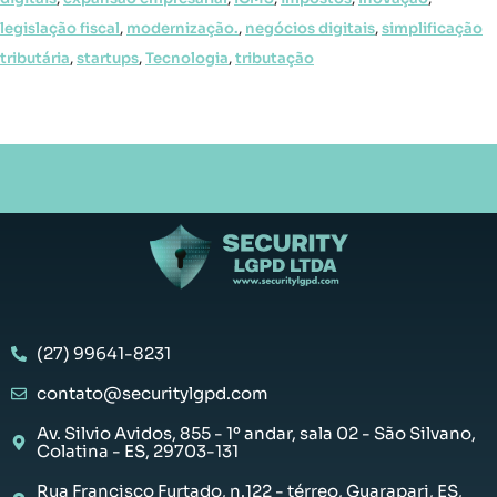
legislação fiscal
,
modernização.
,
negócios digitais
,
simplificação
tributária
,
startups
,
Tecnologia
,
tributação
(27) 99641-8231
contato@securitylgpd.com
Av. Silvio Avidos, 855 - 1º andar, sala 02 - São Silvano,
Colatina - ES, 29703-131
Rua Francisco Furtado, n.122 - térreo, Guarapari, ES,