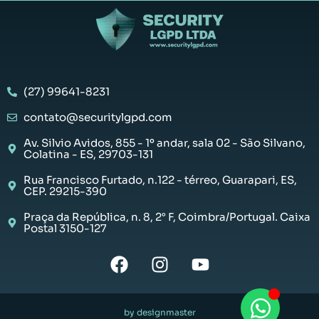
(27) 99641-8231
contato@securitylgpd.com
Av. Silvio Avidos, 855 - 1º andar, sala 02 - São Silvano,
Colatina - ES, 29703-131
Rua Francisco Furtado, n.122 - térreo, Guarapari, ES,
CEP. 29215-390
Praça da República, n. 8, 2° F, Coimbra/Portugal. Caixa
Postal 3150-127
by designmaster