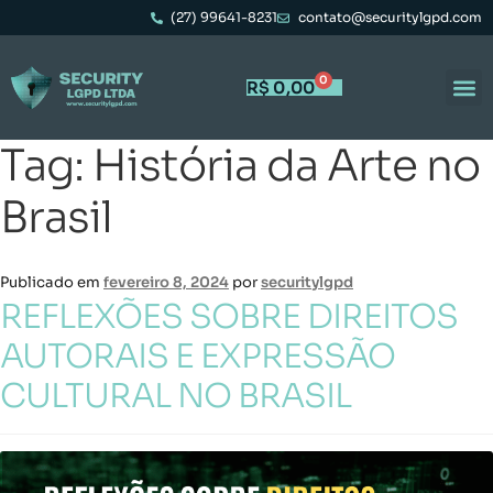
(27) 99641-8231
contato@securitylgpd.com
0
R$
0,00
Tag:
História da Arte no
Portal 
Trabal
Brasil
Publicado em
fevereiro 8, 2024
por
securitylgpd
REFLEXÕES SOBRE DIREITOS
AUTORAIS E EXPRESSÃO
CULTURAL NO BRASIL