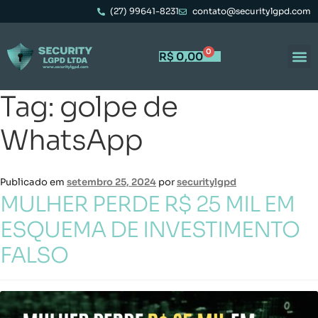
(27) 99641-8231
contato@securitylgpd.com
0
R$
0,00
Tag:
golpe de
WhatsApp
Publicado em
setembro 25, 2024
por
securitylgpd
MULHER PERDE R$ 25 MIL EM
ESQUEMA DE INVESTIMENTO
FALSO