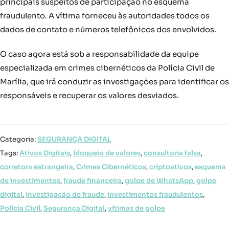
principais suspeitos de participação no esquema
fraudulento. A vítima forneceu às autoridades todos os
dados de contato e números telefônicos dos envolvidos.
O caso agora está sob a responsabilidade da equipe
especializada em crimes cibernéticos da Polícia Civil de
Marília, que irá conduzir as investigações para identificar os
responsáveis e recuperar os valores desviados.
Categoria:
SEGURANÇA DIGITAL
Tags:
Ativos Digitais
,
bloqueio de valores
,
consultoria falsa
,
corretora estrangeira
,
Crimes Cibernéticos
,
criptoativos
,
esquema
de investimentos
,
fraude financeira
,
golpe de WhatsApp
,
golpe
digital
,
investigação de fraude
,
investimentos fraudulentos
,
Polícia Civil
,
Segurança Digital
,
vítimas de golpe