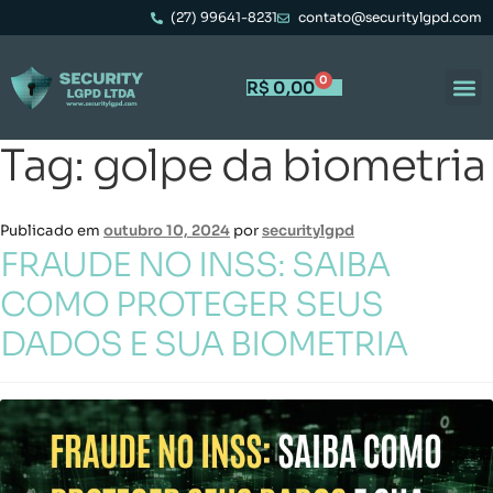
(27) 99641-8231
contato@securitylgpd.com
0
R$
0,00
Tag:
golpe da biometria
Publicado em
outubro 10, 2024
por
securitylgpd
FRAUDE NO INSS: SAIBA
COMO PROTEGER SEUS
DADOS E SUA BIOMETRIA