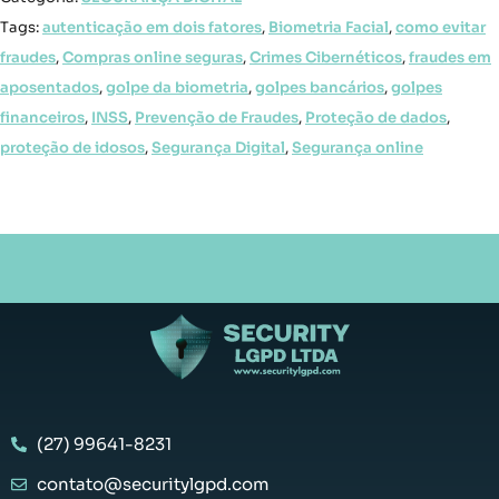
Tags:
autenticação em dois fatores
,
Biometria Facial
,
como evitar
fraudes
,
Compras online seguras
,
Crimes Cibernéticos
,
fraudes em
aposentados
,
golpe da biometria
,
golpes bancários
,
golpes
financeiros
,
INSS
,
Prevenção de Fraudes
,
Proteção de dados
,
proteção de idosos
,
Segurança Digital
,
Segurança online
(27) 99641-8231
contato@securitylgpd.com