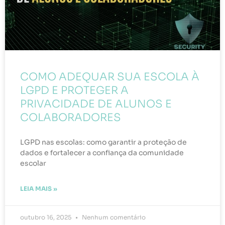
COMO ADEQUAR SUA ESCOLA À
LGPD E PROTEGER A
PRIVACIDADE DE ALUNOS E
COLABORADORES
LGPD nas escolas: como garantir a proteção de
dados e fortalecer a confiança da comunidade
escolar
LEIA MAIS »
outubro 16, 2025
Nenhum comentário