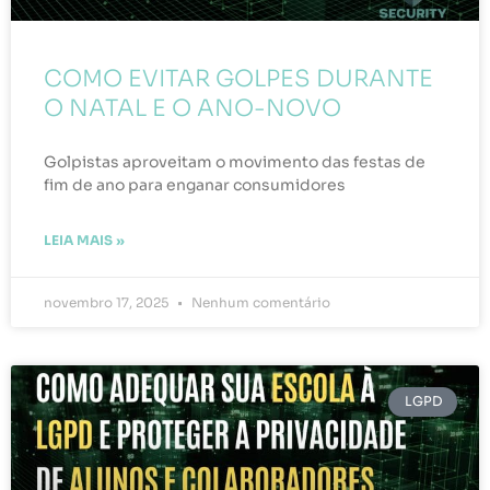
COMO EVITAR GOLPES DURANTE
O NATAL E O ANO-NOVO
Golpistas aproveitam o movimento das festas de
fim de ano para enganar consumidores
LEIA MAIS »
novembro 17, 2025
Nenhum comentário
LGPD