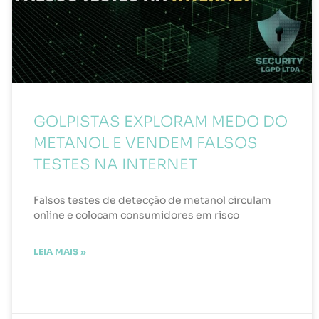
GOLPISTAS EXPLORAM MEDO DO
METANOL E VENDEM FALSOS
TESTES NA INTERNET
Falsos testes de detecção de metanol circulam
online e colocam consumidores em risco
LEIA MAIS »