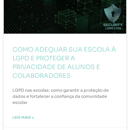
COMO ADEQUAR SUA ESCOLA À
LGPD E PROTEGER A
PRIVACIDADE DE ALUNOS E
COLABORADORES
LGPD nas escolas: como garantir a proteção de
dados e fortalecer a confiança da comunidade
escolar
LEIA MAIS »