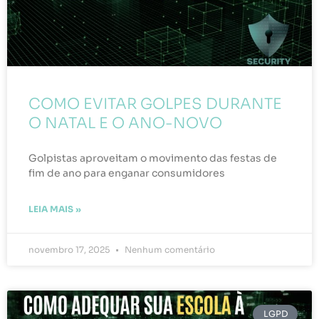
COMO EVITAR GOLPES DURANTE
O NATAL E O ANO-NOVO
Golpistas aproveitam o movimento das festas de
fim de ano para enganar consumidores
LEIA MAIS »
novembro 17, 2025
Nenhum comentário
LGPD