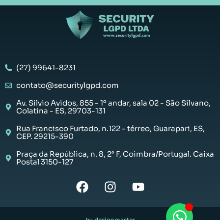
(27) 99641-8231
contato@securitylgpd.com
Av. Silvio Avidos, 855 - 1º andar, sala 02 - São Silvano,
Colatina - ES, 29703-131
Rua Francisco Furtado, n.122 - térreo, Guarapari, ES,
CEP. 29215-390
Praça da República, n. 8, 2° F, Coimbra/Portugal. Caixa
Postal 3150-127
by designmaster