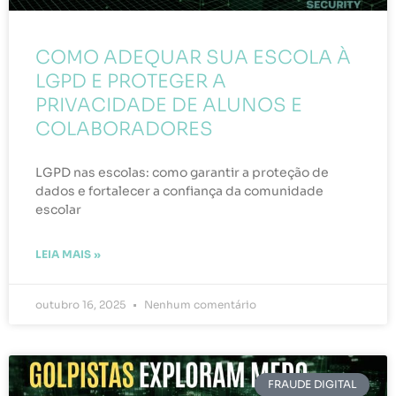
COMO ADEQUAR SUA ESCOLA À
LGPD E PROTEGER A
PRIVACIDADE DE ALUNOS E
COLABORADORES
LGPD nas escolas: como garantir a proteção de
dados e fortalecer a confiança da comunidade
escolar
LEIA MAIS »
outubro 16, 2025
Nenhum comentário
FRAUDE DIGITAL