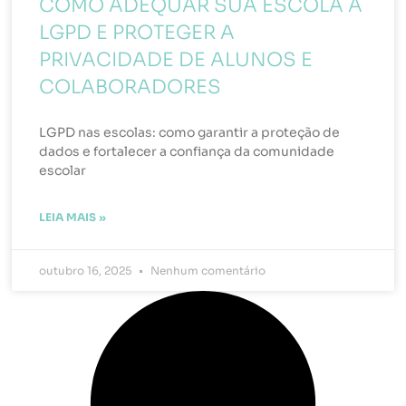
COMO ADEQUAR SUA ESCOLA À
LGPD E PROTEGER A
PRIVACIDADE DE ALUNOS E
COLABORADORES
LGPD nas escolas: como garantir a proteção de
dados e fortalecer a confiança da comunidade
escolar
LEIA MAIS »
outubro 16, 2025
Nenhum comentário