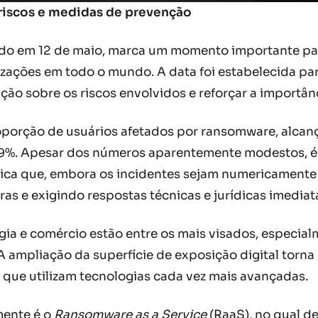
riscos e medidas de prevenção
ado em 12 de maio, marca um momento importante par
izações em todo o mundo. A data foi estabelecida pa
ação sobre os riscos envolvidos e reforçar a importâ
porção de usuários afetados por ransomware, alcanç
9%. Apesar dos números aparentemente modestos, é ca
ifica que, embora os incidentes sejam numericamente
s e exigindo respostas técnicas e jurídicas imediat
ergia e comércio estão entre os mais visados, especi
A ampliação da superfície de exposição digital torna
s que utilizam tecnologias cada vez mais avançadas.
ente é o
Ransomware as a Service
(RaaS), no qual d