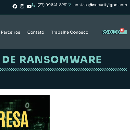
(27) 99641-8231
contato@securitylgpd.com
0
R$
0,00
Parceiros
Contato
Trabalhe Conosco
S DE RANSOMWARE