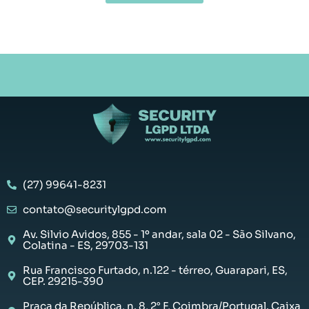
(27) 99641-8231
contato@securitylgpd.com
Av. Silvio Avidos, 855 - 1º andar, sala 02 - São Silvano,
Colatina - ES, 29703-131
Rua Francisco Furtado, n.122 - térreo, Guarapari, ES,
CEP. 29215-390
Praça da República, n. 8, 2° F, Coimbra/Portugal. Caixa