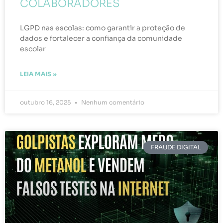
COLABORADORES
LGPD nas escolas: como garantir a proteção de
dados e fortalecer a confiança da comunidade
escolar
LEIA MAIS »
outubro 16, 2025
Nenhum comentário
FRAUDE DIGITAL