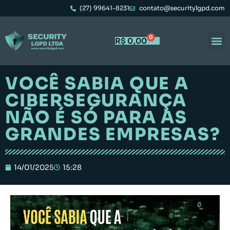
(27) 99641-8231
contato@securitylgpd.com
0
R$
0,00
VOCÊ SABIA QUE A
CIBERSEGURANÇA
NÃO É SÓ PARA AS
GRANDES EMPRESAS?
14/01/2025
15:28