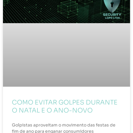
COMO EVITAR GOLPES DURANTE
O NATAL E O ANO-NOVO
Golpistas aproveitam o movimento das festas de
fim de ano para enganar consumidores