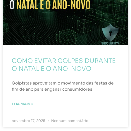
COMO EVITAR GOLPES DURANTE
O NATAL E O ANO-NOVO
Golpistas aproveitam o movimento das festas de
fim de ano para enganar consumidores
LEIA MAIS »
novembro 17, 2025
Nenhum comentário