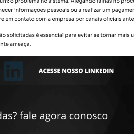
mum: o problema no sistema. Alegando falhas no pro
rnecer informações pessoais ou a realizar um pagame
e em contato com a empresa por canais oficiais ante
ão solicitadas é essencial para evitar se tornar mais 
ente ameaça.