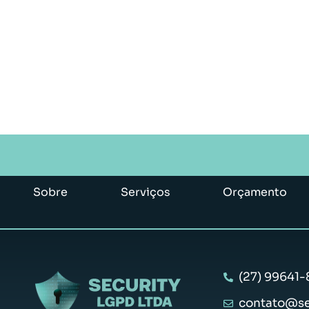
Sobre
Serviços
Orçamento
(27) 99641-
contato@se