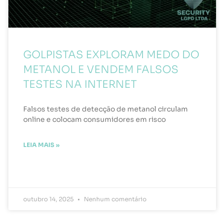
GOLPISTAS EXPLORAM MEDO DO
METANOL E VENDEM FALSOS
TESTES NA INTERNET
Falsos testes de detecção de metanol circulam
online e colocam consumidores em risco
LEIA MAIS »
outubro 14, 2025
Nenhum comentário