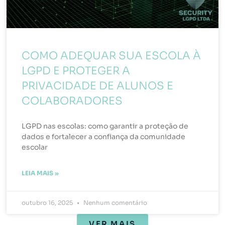
COMO ADEQUAR SUA ESCOLA À
LGPD E PROTEGER A
PRIVACIDADE DE ALUNOS E
COLABORADORES
LGPD nas escolas: como garantir a proteção de
dados e fortalecer a confiança da comunidade
escolar
LEIA MAIS »
outubro 16, 2025
Nenhum comentário
VER MAIS