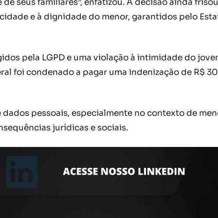
e seus familiares”, enfatizou. A decisão ainda frisou
vacidade e à dignidade do menor, garantidos pelo Esta
gidos pela LGPD e uma violação à intimidade do jov
eral foi condenado a pagar uma indenização de R$ 30 
e dados pessoais, especialmente no contexto de men
sequências jurídicas e sociais.