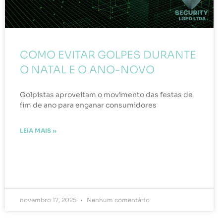
COMO EVITAR GOLPES DURANTE
O NATAL E O ANO-NOVO
Golpistas aproveitam o movimento das festas de
fim de ano para enganar consumidores
LEIA MAIS »
novembro 17, 2025
Nenhum comentário