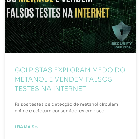
GOLPISTAS EXPLORAM MEDO DO
METANOL E VENDEM FALSOS
TESTES NA INTERNET
Falsos testes de detecção de metanol circulam
online e colocam consumidores em risco
LEIA MAIS »