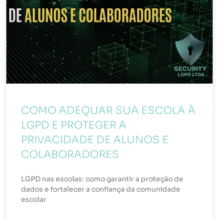
COMO ADEQUAR SUA ESCOLA À
LGPD E PROTEGER A
PRIVACIDADE DE ALUNOS E
COLABORADORES
LGPD nas escolas: como garantir a proteção de
dados e fortalecer a confiança da comunidade
escolar