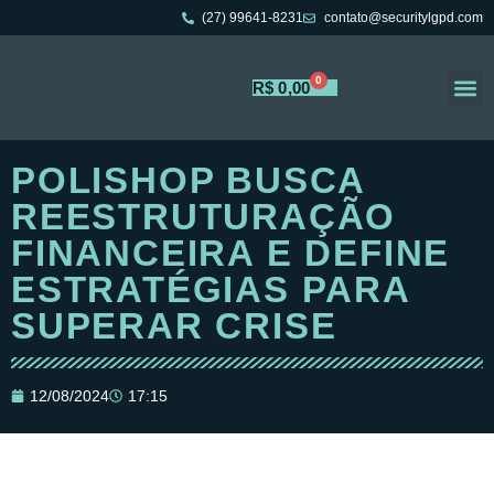
(27) 99641-8231
contato@securitylgpd.com
0
R$
0,00
Portal 
Trabalh
POLISHOP BUSCA
REESTRUTURAÇÃO
FINANCEIRA E DEFINE
ESTRATÉGIAS PARA
SUPERAR CRISE
12/08/2024
17:15