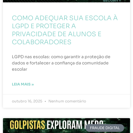
COMO ADEQUAR SUA ESCOLA À
LGPD E PROTEGER A
PRIVACIDADE DE ALUNOS E
COLABORADORES
LGPD nas escolas: como garantir a proteção de
dados e fortalecer a confiança da comunidade
escolar
LEIA MAIS »
outubro 16, 2025
Nenhum comentário
FRAUDE DIGITAL