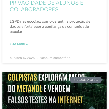
PRIVACIDADE DE ALUNOS E
COLABORADORES
LGPD nas escolas: como garantir a proteção de
dados e fortalecer a confiança da comunidade
escolar
LEIA MAIS »
outubro 16, 2025
Nenhum comentário
FRAUDE DIGITAL